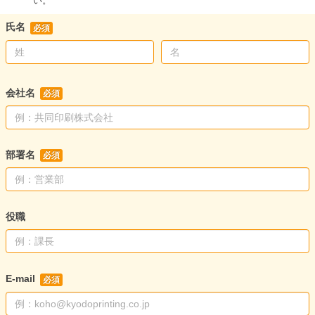
い。
氏名
会社名
部署名
役職
E-mail