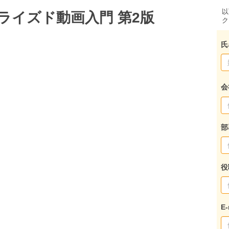
以
ライズド動画入門 第2版
ク
氏
会
部
役
E-