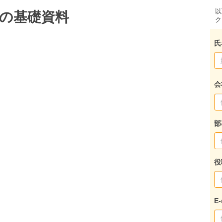
以
際の基礎資料
ク
氏
会
部
役
E-