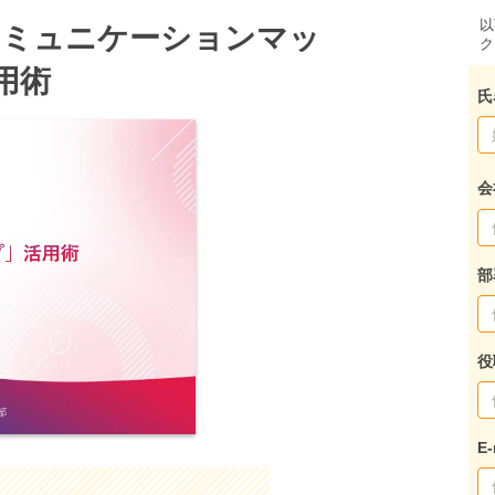
以
コミュニケーションマッ
ク
用術
氏
会
部
役
E-