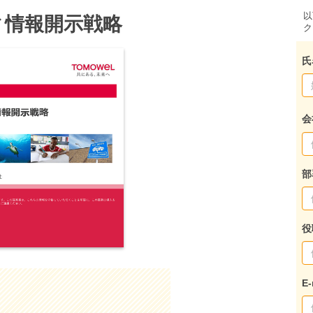
以
ィ情報開示戦略
ク
氏
会
部
役
E-